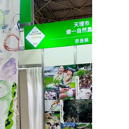
行われました。 動画で半期をふりかえりました。
スクールの様子はこちらから見られます。 ↓↓↓ み
んなとふるさとInstagram
https://www.instagram.com/minnatofurusato_
?igsh=NXd4cTdpMHFpN2gy 樫本さんから受講生
お一人ずつに修了証と収穫したお米が手渡されま
した。 受けとる喜びと、それを分かち合う喜びで
温かな時間でした。 講座をサポートしてきた山下
さんもかけつけてくださいました。 「あなたは一
年を通して、田んぼに立ち、土に触れ、苗を育
て、草をとり 実りのよろこびを分かち合いまし
た。自然の力、人のつながり、そして お米のいの
ちの循環を学ばれたことをたたえ、ここにその修
了を