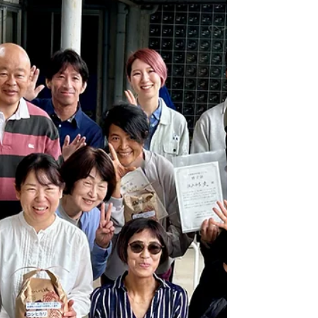
も同じく校区にある畑で採れた「あじまるみ大
根」がポトフの具材として届けられました。 どち
らの野菜も、「福住地域営農組合」さんが栽培さ
れており、2022年より休耕田で地域に合ったオー
ガニック農法を試験的に始められました。 人にも
地球にも優しい農法で、持続可能な農業・産業の
創出に取り組まれています。 学校からほど近い畑
で採れる新鮮な食材、顔のみえる生産者さん。 次
世代に里山の風景を繋ぎ、身体を健やかに育む食
を届けていきたいと思っています。 ※有機農業の
日 「有機農業の推進に関する法律」（通称：有機
農業推進法）が成立してから10周年を記念し、
2016年に、12月8日が記念日「有機農業の日」とし
て制定されています。