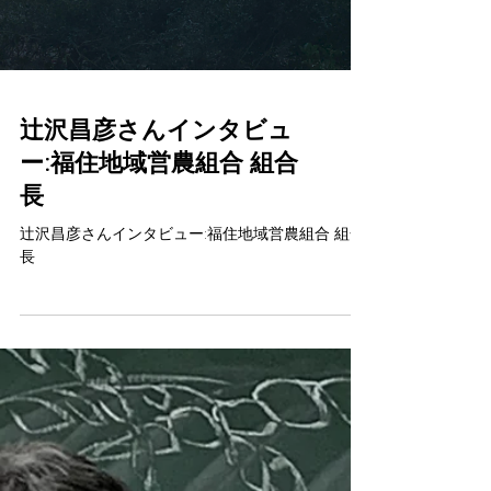
オーガニックビレッジの取り組みとして出店いた
しました。 https://www.foodstore-s.jp/...
Load video
辻沢昌彦さんインタビュ
ー:福住地域営農組合 組合
長
辻沢昌彦さんインタビュー:福住地域営農組合 組合
長