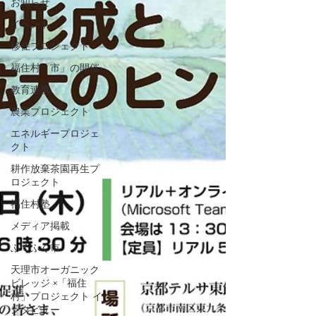
お知らせ
イベント
移住プロジェクト
福住村「市」の開催
教育連携
農業プロジェクト
エネルギープロジェ
クト
耕作放棄茶園再生プ
ロジェクト
福住村塾
メディア掲載
ふくふく市
天理市オーガニック
ビレッジ ×「福住
村」プロジェクト イ
ンタビュー