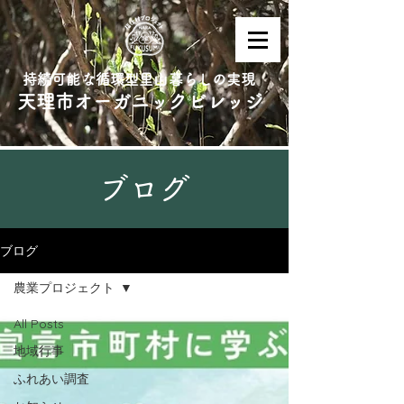
持続可能な循環型里山暮らしの実現
天理市オーガニックビレッジ
ブログ
ブログ
農業プロジェクト
All Posts
地域行事
ふれあい調査