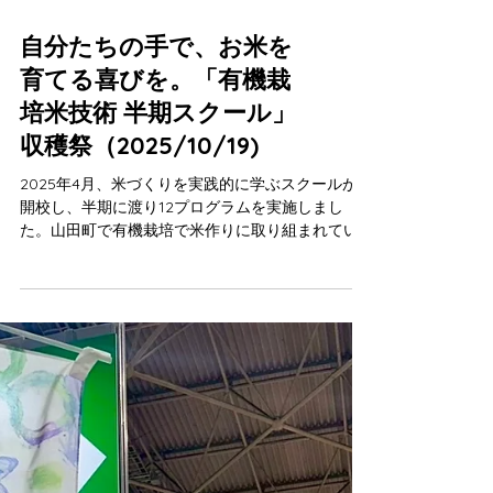
自分たちの手で、お米を
育てる喜びを。「有機栽
培米技術 半期スクール」
収穫祭（2025/10/19)
2025年4月、米づくりを実践的に学ぶスクールが
開校し、半期に渡り12プログラムを実施しまし
た。山田町で有機栽培で米作りに取り組まれてい
る樫本哲さんを講師に、樫本さんが管理されてい
る圃場を主な学びの場として、10組が受講しまし
た。 種まきから収穫までのすべての工程を体験
し、収穫を終えた10月、旧福住中学校で収穫祭が