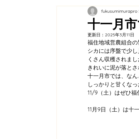
fukusumimurapro
教育連携
農業プロジェク
十一月市
更新日：
2025年3月11日
メディア掲載
ふくふく市
福住地域営農組合の
シカには序盤で少し
くさん収穫されまし
福の住む里協議会
里山保
きれいに泥が落とさ
十一月市では、なん
しっかりと甘くなっ
11/9（土）はぜひ
11月9日（土）は十