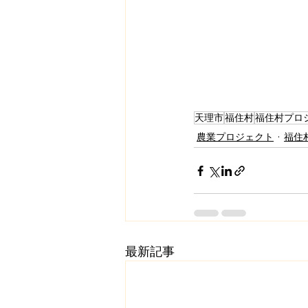
天理市
福住村
福住村プロ
農業プロジェクト
福住
最新記事