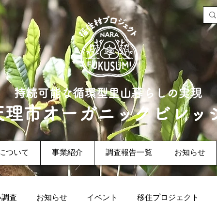
持続可能な循環型里山暮らしの実現
天理市オーガニックビレッ
について
事業紹介
調査報告一覧
お知らせ
い調査
お知らせ
イベント
移住プロジェクト