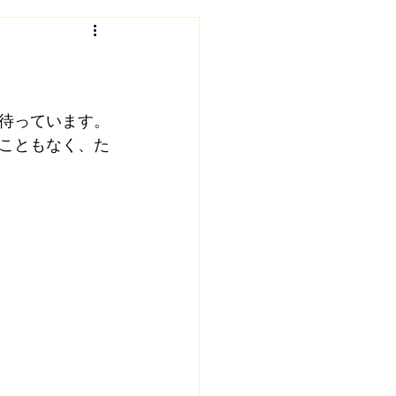
ェクト
福住村塾
インタビュー
地域食堂
待っています。
こともなく、た