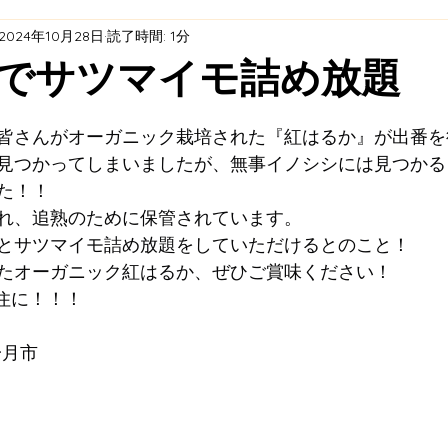
2024年10月28日
読了時間: 1分
ト
エネルギープロジェクト
耕作放棄茶園再生プロジ
でサツマイモ詰め放題
天理市オーガニックビレッジ ×「福住村」プロジェクト 
皆さんがオーガニック栽培された『紅はるか』が出番を
見つかってしまいましたが、無事イノシシには見つかる
た！！
全・活用
れ、追熟のために保管されています。
とサツマイモ詰め放題をしていただけるとのこと！
たオーガニック紅はるか、ぜひご賞味ください！
福住に！！！
一月市