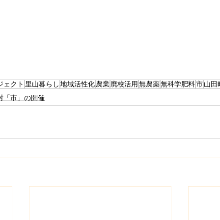
ジェクト
里山暮らし
地域活性化
農業
廃校活用
無農薬
無科学肥料
市
山田
村「市」の開催