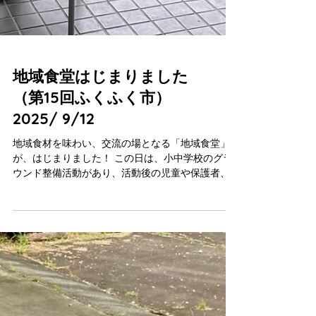
地域食堂はじまりました
（第15回ふくふく市）
2025/ 9/12