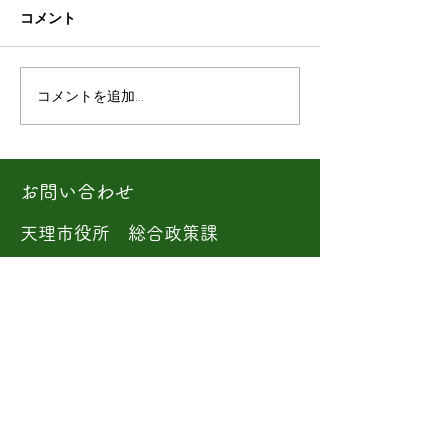
コメント
コメントを追加…
第19回ふくふく市レポー
会話の輪が重なる
ト(2026/ 1/10)
回ふくふく市を
した。(2025/12/
お問い合わせ
天理市役所 総合政策課
奈良県天理市川原城町 605番地
TEL：0743-63-1001
開庁時間：8：30〜5：15
（土・日・祝日、年末年始は除
く）