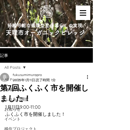
持続可能な循環型里山暮らしの実現
天理市オーガニックビレッジ
記事
All Posts
fukusumimurapro
All Posts
2025年1月11日
読了時間: 1分
第7回ふくふく市を開催し
地域行事
ました！
ふれあい調査
1月11日9:00-11:00
お知らせ
ふくふく市を開催しました！
イベント
移住プロジェクト