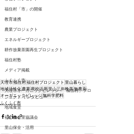
福住村「市」の開催
教育連携
農業プロジェクト
エネルギープロジェクト
耕作放棄茶園再生プロジェクト
福住村塾
メディア掲載
ふくふく市
天理市
福住村
福住村プロジェクト
里山暮らし
地域活性化
農業
廃校活用
里山三年晩茶
無農薬
天理市オーガニックビレッジ ×「福住村」プロ
オーガニックビレッジ
無科学肥料
ジェクト インタビュー
ふくふく市
地域食堂
福の住む里協議会
里山保全・活用