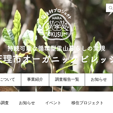
持続可能な循環型里山暮らしの実現
天理市オーガニックビレッ
について
事業紹介
調査報告一覧
お知らせ
い調査
お知らせ
イベント
移住プロジェクト