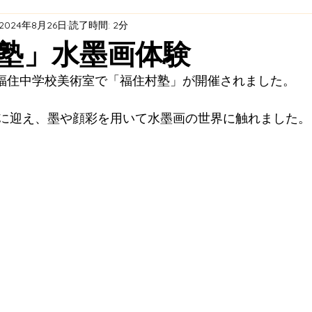
2024年8月26日
読了時間: 2分
ト
エネルギープロジェクト
耕作放棄茶園再生プロジ
塾」水墨画体験
　旧福住中学校美術室で「福住村塾」が開催されました。
天理市オーガニックビレッジ ×「福住村」プロジェクト 
に迎え、墨や顔彩を用いて水墨画の世界に触れました。
全・活用