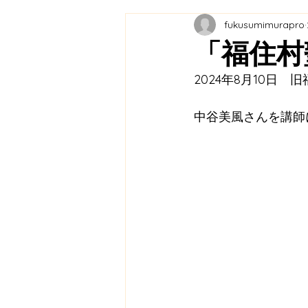
fukusumimurapro
教育連携
農業プロジェク
「福住村
2024年8月10日
メディア掲載
ふくふく市
中谷美風さんを講師
福の住む里協議会
里山保