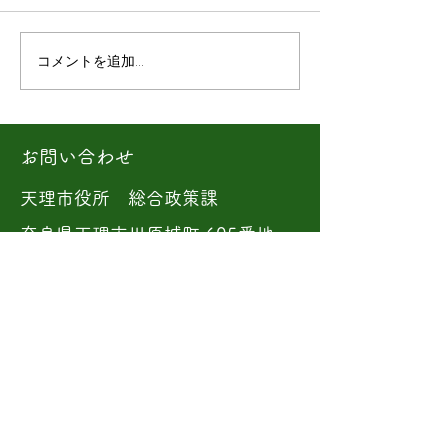
コメントを追加…
自分たちの手で、お米を
辻沢昌彦さんイ
育てる喜びを。「有機栽
ー:福住地域営農
培米技術 半期スクール」
長
収穫祭（2025/10/19)
お問い合わせ
天理市役所 総合政策課
奈良県天理市川原城町 605番地
TEL：0743-63-1001
開庁時間：8：30〜5：15
（土・日・祝日、年末年始は除
く）
旧福住中学校
奈良県天理市福住町2105