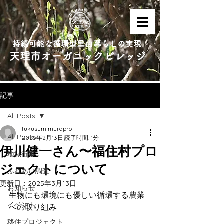
持続可能な循環型里山暮らしの実現
天理市オーガニックビレッジ
記事
All Posts
fukusumimurapro
All Posts
2025年2月13日
読了時間: 1分
伊川健一さん〜福住村プロ
地域行事
ジェクトについて
ふれあい調査
更新日：
2025年3月13日
お知らせ
生物にも環境にも優しい循環する農業
イベント
への取り組み
移住プロジェクト