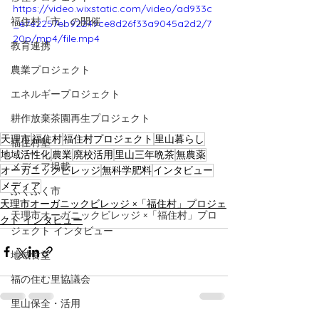
https://video.wixstatic.com/video/ad933c
福住村「市」の開催
_e7e2257eb92249ce8d26f33a9045a2d2/7
20p/mp4/file.mp4
教育連携
農業プロジェクト
エネルギープロジェクト
耕作放棄茶園再生プロジェクト
天理市
福住村
福住村プロジェクト
里山暮らし
福住村塾
地域活性化
農業
廃校活用
里山三年晩茶
無農薬
メディア掲載
オーガニックビレッジ
無科学肥料
インタビュー
メディア
ふくふく市
天理市オーガニックビレッジ ×「福住村」プロジェ
天理市オーガニックビレッジ ×「福住村」プロ
クト インタビュー
ジェクト インタビュー
地域食堂
福の住む里協議会
里山保全・活用