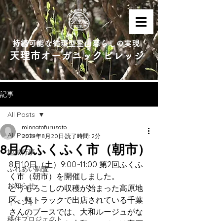
持続可能な循環型里山暮らしの実現
天理市オーガニックビレッジ
記事
All Posts
minnatofurusato
All Posts
2024年8月20日
読了時間: 2分
8月のふくふく市（朝市）
地域行事
8月10日（土）9:00~11:00 第2回ふくふ
ふれあい調査
く市（朝市）を開催しました。
お知らせ
とうもろこしの収穫が始まった高原地
区
。軽トラックで出店されている千葉
イベント
さんのブースでは、大和ルージュがな
移住プロジェクト