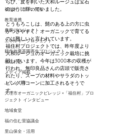
らび、
皮を剥いた大和ルージュは宝石
のように輝いていました。
福住村「市」の開催
教育連携
とうもろこしは、髭のある上の方に虫
農業プロジェクト
がつきやすく、オーガニックで育てる
のは難しいと言われています。
エネルギープロジェクト
福住村プロジェクトでは、昨年度より
耕作放棄茶園再生プロジェクト
大和ルージュのオーガニック栽培に挑
戦しています。今年は3000本の収穫が
福住村塾
行われ、無印良品さんの店頭で販売さ
メディア掲載
れたり、スープの材料やサラダのトッ
ふくふく市
ピング用コーンに加工されるそうで
す。
天理市オーガニックビレッジ ×「福住村」プロ
ジェクト インタビュー
地域食堂
福の住む里協議会
里山保全・活用