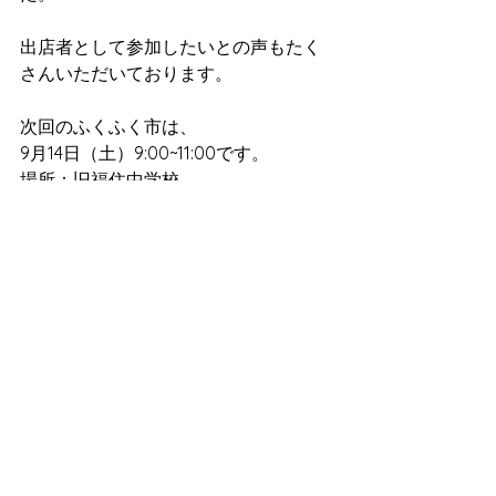
出店者として参加したいとの声もたく
さんいただいております。
次回のふくふく市は、
9月14日（土）9:00~11:00です。
場所：旧福住中学校
奈良県天理市福住町2105
ご出店のお問い合わせは、下記までご
連絡ください。
070-9235-2943  (健一自然農園）　　
月・火・木・金　9:00～17:00
※出店対象者　福住校区在住または活
動されている方