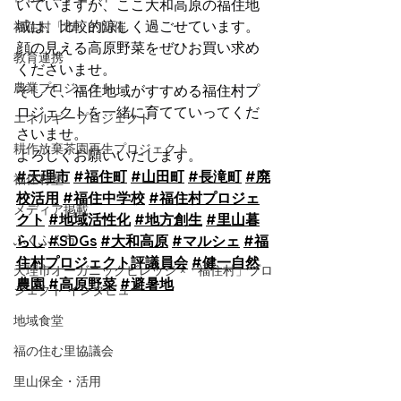
いていますが、ここ大和高原の福住地
域は、比較的涼しく過ごせています。
福住村「市」の開催
顔の見える高原野菜をぜひお買い求め
教育連携
くださいませ。
農業プロジェクト
そして、福住地域がすすめる福住村プ
ロジェクトを一緒に育てていってくだ
エネルギープロジェクト
さいませ。
耕作放棄茶園再生プロジェクト
よろしくお願いいたします。
#天理市
#福住町
#山田町
#長滝町
#廃
福住村塾
校活用
#福住中学校
#福住村プロジェ
メディア掲載
クト
#地域活性化
#地方創生
#里山暮
ふくふく市
らし
#SDGs
#大和高原
#マルシェ
#福
住村プロジェクト評議員会
#健一自然
天理市オーガニックビレッジ ×「福住村」プロ
農園
#高原野菜
#避暑地
ジェクト インタビュー
地域食堂
福の住む里協議会
里山保全・活用