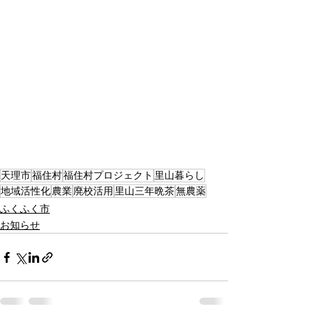
天理市
福住村
福住村プロジェクト
里山暮らし
地域活性化
農業
廃校活用
里山三年晩茶
無農薬
ふくふく市
お知らせ