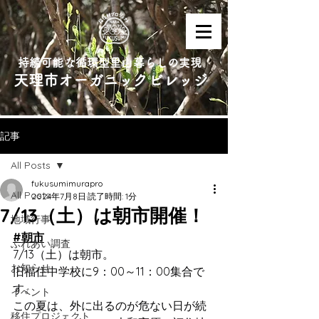
持続可能な循環型里山暮らしの実現
天理市オーガニックビレッジ
記事
All Posts
fukusumimurapro
All Posts
2024年7月8日
読了時間: 1分
7/13（土）は朝市開催！
地域行事
#朝市
ふれあい調査
7/13（土）は朝市。
お知らせ
旧福住中学校に9：00～11：00集合で
す。
イベント
この夏は、外に出るのが危ない日が続
移住プロジェクト