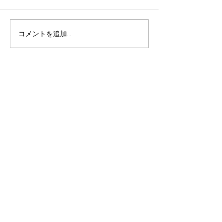
コメントを追加…
第19回ふくふく市レポー
会話の輪が重なる
ト(2026/ 1/10)
回ふくふく市を
した。(2025/12/
お問い合わせ
天理市役所 総合政策課
奈良県天理市川原城町 605番地
TEL：0743-63-1001
開庁時間：8：30〜5：15
（土・日・祝日、年末年始は除
く）
旧福住中学校