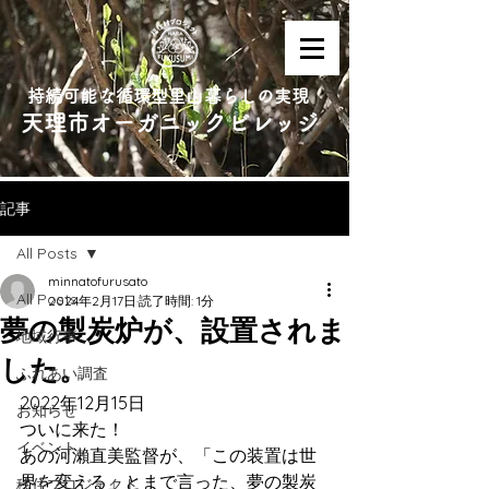
持続可能な循環型里山暮らしの実現
天理市オーガニックビレッジ
記事
All Posts
minnatofurusato
All Posts
2024年2月17日
読了時間: 1分
夢の製炭炉が、設置されま
地域行事
した。
ふれあい調査
2022年12月15日
お知らせ
ついに来た！
イベント
あの河瀨直美監督が、「この装置は世
界を変える」とまで言った、夢の製炭
移住プロジェクト