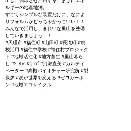
出し、循環させ活用する、まさにエネ
ルギーの地産地消。
すごくシンプルな装置だけに、なによ
りフォルムがむっちゃかっこいい！！
みんなで活用し、きれいな里山を整備
していきましょう！！
#天理市
#福住町
#山田町
#長滝町
#廃
校活用
#福住中学校
#福住村プロジェク
ト
#地域活性化
#地方創生
#里山暮ら
し
#SDGs
#graf
#河瀨直美
#カルティ
ベーター
#高槻バイオチャー研究所
#製
炭炉
#炭が世界を変える
#ゼロカーボ
ン
#地域エコサイクル