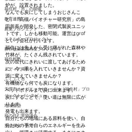
炉が、設置されました。
福住村「市」の開催
なんでも炭にしてしまうおじさんこ
教育連携
と、「高槻バイオチャー研究所」の島
田所長が開発した、密閉式製炭ユニッ
農業プロジェクト
トです。しかも移動可能。運営はgraf
エネルギープロジェクト
という会社が行います。
福住には先人から受け継がれた森林や
耕作放棄茶園再生プロジェクト
竹林が、たくさん残されています。
福住村塾
次の世代にきれいに渡してあげるため
に、今、手を入れていきませんか？資
メディア掲載
源に変えていきませんか？
ふくふく市
有機物なら何でも炭になります。
天理市オーガニックビレッジ ×「福住村」プロ
ペットボトルまで炭に出来ます。
ジェクト インタビュー
炭にすることで、使い道は無限に広が
ります。
地域食堂
発電も出来ます。
福の住む里協議会
自分たちの地域にある原料を使い、自
分たちの手で自らのエネルギーを生み
里山保全・活用