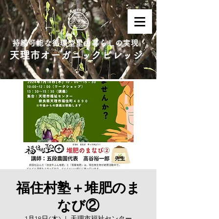
持続可能な循環型里山暮らしの実現
天理市オーガニックビレッジ
福住村塾＋堆肥のま
なび②
1月18日(木)
  |  
天理市福祉センター