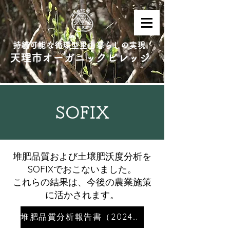
持続可能な循環型里山暮らしの実現
天理市オーガニックビレッジ
SOFIX
堆肥品質および土壌肥沃度分析を
SOFIXでおこないました。
これらの結果は、今後の農業施策
に活かされます。
堆肥品質分析​報告書（2024年2月6日）_1.2M