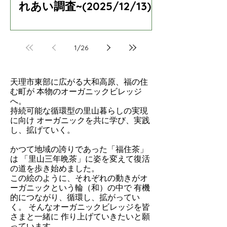
れあい調査~(2025/12/13)
1
/
26
天理市東部に広がる大和高原、福の住
む町が 本物のオーガニックビレッジ
へ。
持続可能な循環型の里山暮らしの実現
に向け オーガニックを共に学び、実践
し、拡げていく。
かつて地域の誇りであった「福住茶」
は 「里山三年晩茶」に姿を変えて復活
の道を歩き始めました。
この絵のように、それぞれの動きがオ
ーガニックという輪（和）の中で 有機
的につながり、循環し、拡がってい
く。 そんなオーガニックビレッジを皆
さまと一緒に 作り上げていきたいと願
っています。