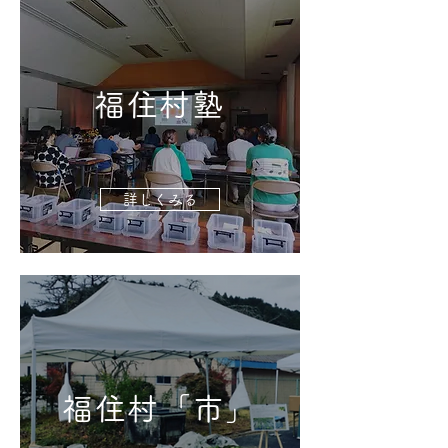
福住村塾
詳しくみる
福住村「市」