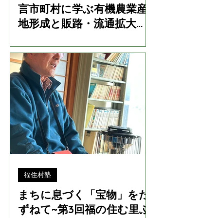
言市町村に学ぶ有機農業産
地形成と販路・流通拡大の
ヒントと展望」シンポジウ
ムにて天理市の事例を発表
します！
福住村塾
まちに息づく「宝物」をた
ずねて~第3回福の住む里ふ