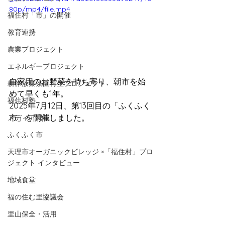
80p/mp4/file.mp4
福住村「市」の開催
教育連携
農業プロジェクト
エネルギープロジェクト
自家用のお野菜を持ち寄り、朝市を始
耕作放棄茶園再生プロジェクト
めて早くも1年。
福住村塾
2025年7月12日、第13回目の「ふくふく
市」を開催しました。
メディア掲載
ふくふく市
天理市オーガニックビレッジ ×「福住村」プロ
ジェクト インタビュー
地域食堂
福の住む里協議会
里山保全・活用