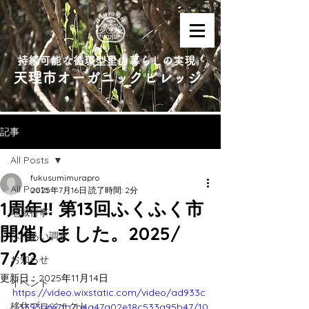
持続可能な循環型里山暮らしの実現
天理市オーガニックビレッジ
記事
All Posts
fukusumimurapro
All Posts
2025年7月16日
読了時間: 2分
1周年‼︎ 第13回ふくふく市
地域行事
開催しました。2025/
ふれあい調査
7/12
お知らせ
更新日：
2025年11月14日
イベント
https://video.wixstatic.com/video/ad933c
移住プロジェクト
_3393b667fb7b4a47a02e18c533a95b47/10