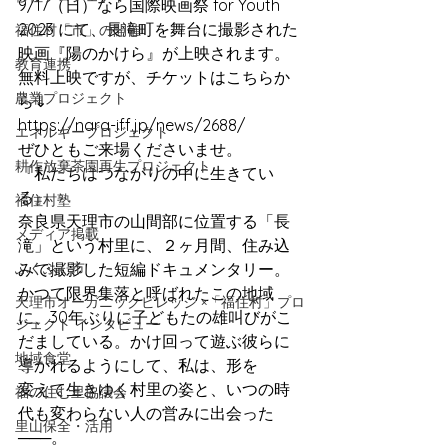
9/17（日）なら国際映画祭 for Youth 
2023 にて、長滝町を舞台に撮影された
福住村「市」の開催
映画『陽のかけら』が上映されます。
教育連携
無料上映ですが、チケットはこちらか
農業プロジェクト
ら⇓
https://nara-iff.jp/news/2688/
エネルギープロジェクト
ぜひともご来場くださいませ。
耕作放棄茶園再生プロジェクト
『私たちはつながりの中に生きてい
る』
福住村塾
奈良県天理市の山間部に位置する「長
メディア掲載
滝」という村里に、２ヶ月間、住み込
ふくふく市
みで撮影した短編ドキュメンタリー。
かつて限界集落と呼ばれたこの地域
天理市オーガニックビレッジ ×「福住村」プロ
に、30年ぶりに子どもたの雄叫びがこ
ジェクト インタビュー
だましている。かけ回って遊ぶ彼らに
地域食堂
導かれるようにして、私は、形を
変えて生きゆく村里の姿と、いつの時
福の住む里協議会
代も変わらない人の営みに出会った
里山保全・活用
───。