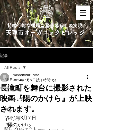
持続可能な循環型里山暮らしの実現
天理市オーガニックビレッジ
記事
All Posts
minnatofurusato
All Posts
2024年3月9日
読了時間: 1分
長滝町を舞台に撮影された
地域行事
映画『陽のかけら』が上映
ふれあい調査
されます。
お知らせ
2023年8月31日
イベント
#陽のかけら
移住プロジェクト