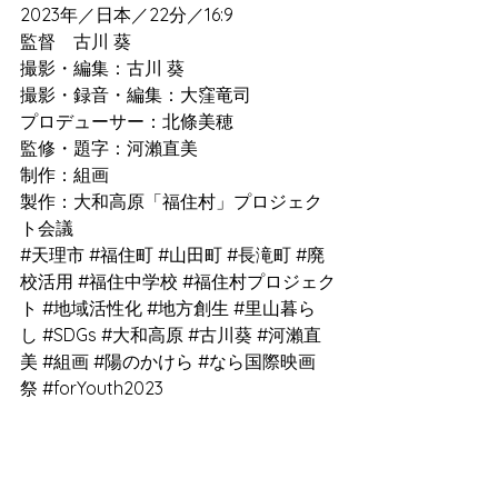
2023年／日本／22分／16:9
監督　古川 葵
撮影・編集：古川 葵
撮影・録音・編集：大窪竜司
プロデューサー：北條美穂
監修・題字：河瀨直美
制作：組画
製作：大和高原「福住村」プロジェク
ト会議
#天理市
#福住町
#山田町
#長滝町
#廃
校活用
#福住中学校
#福住村プロジェク
ト
#地域活性化
#地方創生
#里山暮ら
し
#SDGs
#大和高原
#古川葵
#河瀨直
美
#組画
#陽のかけら
#なら国際映画
祭
#forYouth2023