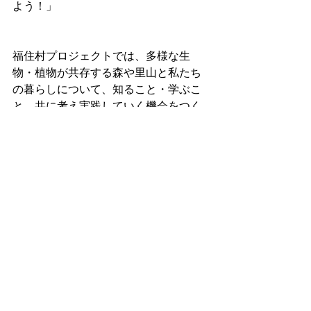
よう！」
福住村プロジェクトでは、多様な生
物・植物が共存する森や里山と私たち
の暮らしについて、知ること・学ぶこ
と、共に考え実践していく機会をつく
っています。
ご興味あることから、ぜひ参加してみ
てください。
本観察会は、
天理市の里山地域、福住校区から持続
可能な教育と文化を未来へつなぐプロ
ジェクト
「福住村塾2025」として開催されまし
た。