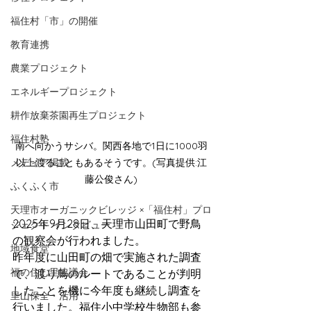
福住村「市」の開催
教育連携
農業プロジェクト
エネルギープロジェクト
耕作放棄茶園再生プロジェクト
福住村塾
南へ向かうサシバ。関西各地で1日に1000羽
メディア掲載
以上渡ることもあるそうです。(写真提供:江
藤公俊さん)
ふくふく市
天理市オーガニックビレッジ ×「福住村」プロ
2025年9月28日、天理市山田町で野鳥
ジェクト インタビュー
の観察会が行われました。
地域食堂
昨年度に山田町の畑で実施された調査
福の住む里協議会
で、渡り鳥のルートであることが判明
したことを機に今年度も継続し調査を
里山保全・活用
行いました。福住小中学校生物部も参