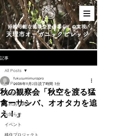
持続可能な循環型里山暮らしの実現
天理市オーガニックビレッジ
記事
All Posts
fukusumimurapro
All Posts
2025年11月2日
読了時間: 3分
秋の観察会「秋空を渡る猛
地域行事
禽ーサシバ、オオタカを追
ふれあい調査
え！」
お知らせ
イベント
移住プロジェクト