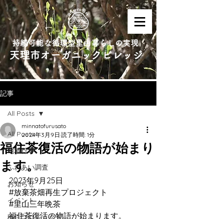
持続可能な循環型里山暮らしの実現
天理市オーガニックビレッジ
記事
All Posts
minnatofurusato
All Posts
2024年3月9日
読了時間: 1分
福住茶復活の物語が始まり
地域行事
ます。
ふれあい調査
2023年9月25日
お知らせ
#放棄茶畑再生プロジェクト
イベント
#里山三年晩茶
福住茶復活の物語が始まります。
移住プロジェクト