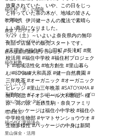
放棄されていた、いや、この日をじっ
福住村「市」の開催
と待っていた茶の木が、地域の皆さん
教育連携
の手と、伊川健一さんの魔法で素晴ら
しい商品になりました。
農業プロジェクト
9/29（土）～いよいよ奈良県内の無印
エネルギープロジェクト
良品５店舗での販売スタートです。
#天理市
#福住町
#山田町
#長滝町
#廃
耕作放棄茶園再生プロジェクト
校活用
#福住中学校
#福住村プロジェク
福住村塾
ト
#地域活性化
#地方創生
#里山暮ら
し
#SDGs
#大和高原
#健一自然農園
#
メディア掲載
三年晩茶
#オーガニック
#オーガニック
ふくふく市
ビレッジ
#里山三年晩茶
#SATOYAMA
#
天理市オーガニックビレッジ ×「福住村」プロ
無印良品
#イオンモール大和郡山
・橿
ジェクト インタビュー
原・高の原・近鉄生駒・奈良ファミリ
ー 
#パッケージは福住小中学校
#福住小
地域食堂
中学校生物部
#ヤマトサンショウウオ
#
福の住む里協議会
生物多様性
#パッケージの中身は新聞
里山保全・活用