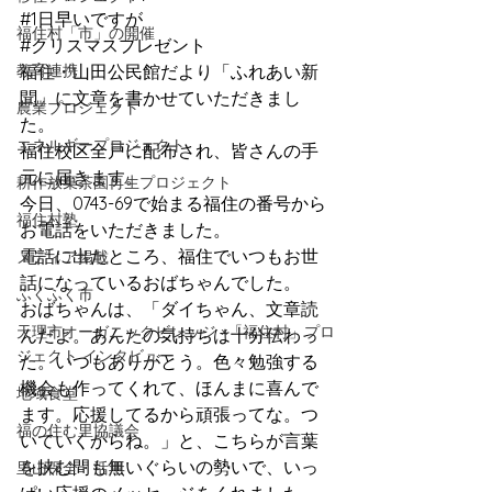
#1日早いですが
福住村「市」の開催
#クリスマスプレゼント
教育連携
福住・山田公民館だより「ふれあい新
聞」に文章を書かせていただきまし
農業プロジェクト
た。
エネルギープロジェクト
福住校区全戸に配布され、皆さんの手
元に届きます。
耕作放棄茶園再生プロジェクト
今日、0743-69で始まる福住の番号から
福住村塾
お電話をいただきました。
電話に出たところ、福住でいつもお世
メディア掲載
話になっているおばちゃんでした。
ふくふく市
おばちゃんは、「ダイちゃん、文章読
天理市オーガニックビレッジ ×「福住村」プロ
んだよ。あんたの気持ちは十分伝わっ
ジェクト インタビュー
た。いつもありがとう。色々勉強する
機会も作ってくれて、ほんまに喜んで
地域食堂
ます。応援してるから頑張ってな。つ
福の住む里協議会
いていくからね。」と、こちらが言葉
を挟む間も無いぐらいの勢いで、いっ
里山保全・活用