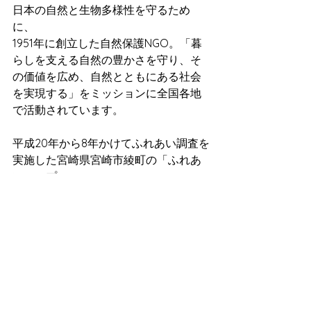
日本の自然と生物多様性を守るため
に、
1951年に創立した自然保護NGO。「暮
らしを支える自然の豊かさを守り、そ
の価値を広め、自然とともにある社会
を実現する」をミッションに全国各地
で活動されています。
平成20年から8年かけてふれあい調査を
実施した宮崎県宮崎市綾町の「ふれあ
いマップ」
には、受けつながれてきた地域の豊か
さや生活知、思いがみられます。
(一般社団法人てるはるの森WEBサイ
ト)
http://5actions.jp/show/teruhanomor
i/