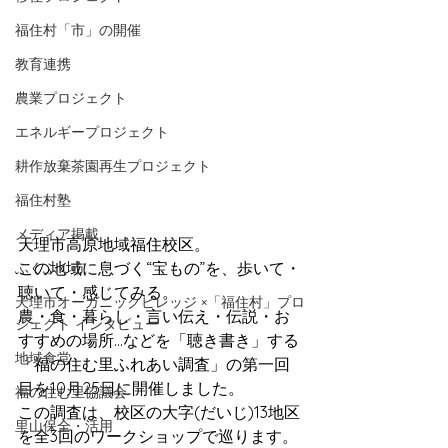
福住村「市」の開催
教育連携
農業プロジェクト
エネルギープロジェクト
耕作放棄茶園再生プロジェクト
福住村塾
メディア掲載
天理市高原地域福住校区。
この地域に息づく“宝もの”を、歩いて・
ふくふく市
聴いて・感じてみる。
天理市オーガニックビレッジ ×「福住村」プロ
農・食・暮らし・言い伝え・伝説・お
ジェクト インタビュー
すすめの場所…などを「聴き書き」する
地域食堂
「福の住む里ふれあい調査」の第一回
目を10月25日に開催しました。
福の住む里協議会
この調査は、校区の大字(だいじ)13地区
里山保全・活用
を全3回のワークショップで巡ります。