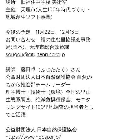
場所　旧福住中学校 美術室
主催　天理市(人生100年時代づくり・
地域創生ソフト事業)
今後の予定　11月22日、12月13日
お問い合わせ　福の住む里協議会事務
局(岡本)、天理市総合政策課
sougou@city.tenri.nara.jp
講師　藤田卓（ふじたたく）さん
公益財団法人日本自然保護協会 自然の
ちから推進部チームリーダー
理学博士・技術士（環境）全国の里山
生態系調査、絶滅危惧種保全、モニタ
リングサイト100里地調査の担当者とし
てご活躍
公益財団法人 日本自然保護協会
https://www.nacsj.or.jp/