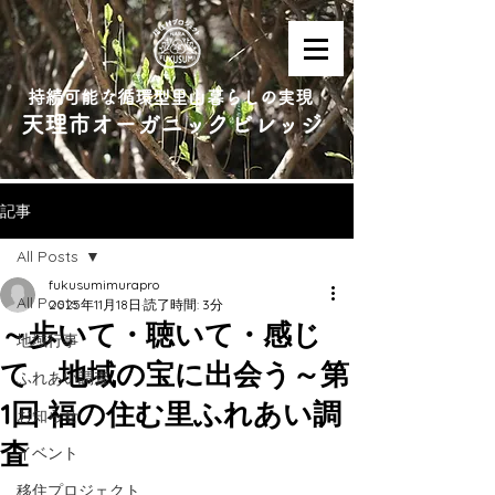
持続可能な循環型里山暮らしの実現
天理市オーガニックビレッジ
記事
All Posts
fukusumimurapro
All Posts
2025年11月18日
読了時間: 3分
～歩いて・聴いて・感じ
地域行事
て 地域の宝に出会う～第
ふれあい調査
1回 福の住む里ふれあい調
お知らせ
査
イベント
移住プロジェクト