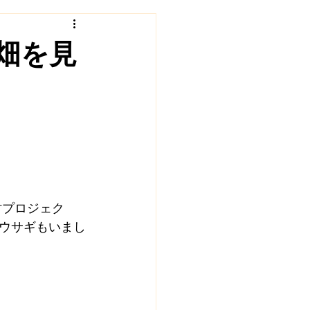
ェクト
福住村塾
畑を見
インタビュー
地域食堂
村プロジェク
#ウサギもいまし