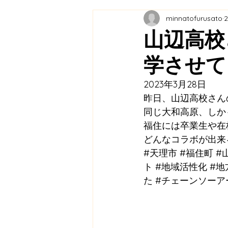
minnatofurusato
教育連携
農業プロジェク
山辺高校
学させて
メディア掲載
ふくふく市
2023年3月28日
昨日、山辺高校さん
福の住む里協議会
里山保
同じ大和高原、しか
福住には卒業生や在
どんなコラボが出来
#天理市
#福住町
#
ト
#地域活性化
#地
た
#チェーンソーア