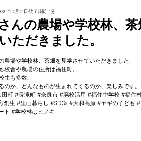
2024年2月21日
読了時間: 1分
ト
エネルギープロジェクト
耕作放棄茶園再生プロジ
さんの農場や学校林、茶
いただきました。
天理市オーガニックビレッジ ×「福住村」プロジェクト 
の農場や学校林、茶畑を見学させていただきました。
全・活用
も校舎や農場の住所は福住町。
校生も多数。
るのか、どんなものが生まれてくるのか、楽しみです。
山田町
#長滝町
#奈良市
#廃校活用
#福住中学校
#福住
方創生
#里山暮らし
#SDGs
#大和高原
#ヤギの子ども
ート
#学校林はヒノキ