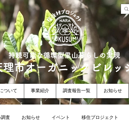
持続可能な循環型里山暮らしの実現
天理市オーガニックビレッ
について
事業紹介
調査報告一覧
お知らせ
い調査
お知らせ
イベント
移住プロジェクト