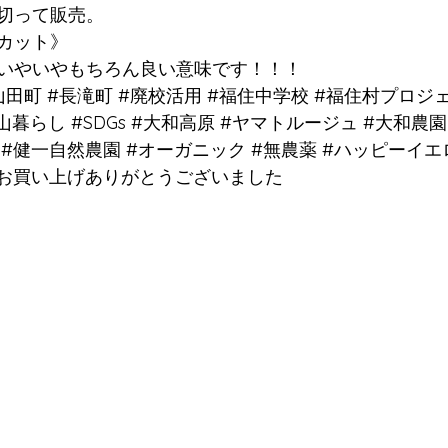
切って販売。
カット》
いやいやもちろん良い意味です！！！
山田町
#長滝町
#廃校活用
#福住中学校
#福住村プロジ
山暮らし
#SDGs
#大和高原
#ヤマトルージュ
#大和農園
#健一自然農園
#オーガニック
#無農薬
#ハッピーイエ
お買い上げありがとうございました