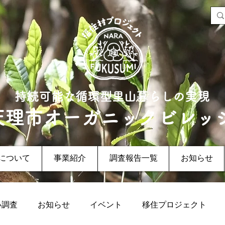
持続可能な循環型里山暮らしの実現
天理市オーガニックビレッ
について
事業紹介
調査報告一覧
お知らせ
い調査
お知らせ
イベント
移住プロジェクト