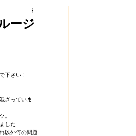
ェクト
福住村塾
ルージ
インタビュー
地域食堂
で下さい！
混ざっていま
ツ。
ました
れ以外何の問題