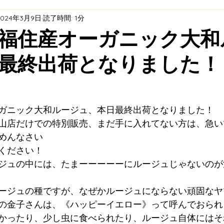
2024年3月9日
読了時間: 1分
ト
エネルギープロジェクト
耕作放棄茶園再生プロジ
福住産オーガニック大和
最終出荷となりました！
天理市オーガニックビレッジ ×「福住村」プロジェクト 
全・活用
ガニック大和ルージュ、本日最終出荷となりました！
山店だけでの特別販売、まだ手に入れてない方は、急い
めんなさい
ください！
ジュの中には、たまーーーーーにルージュじゃないのが
ージュの種ですが、なぜかルージュにならない頑固なヤ
の金子さんは、《ハッピーイエロー》って呼んでおられ
かったり、少し虫に食べられたり、ルージュ自体にはそ