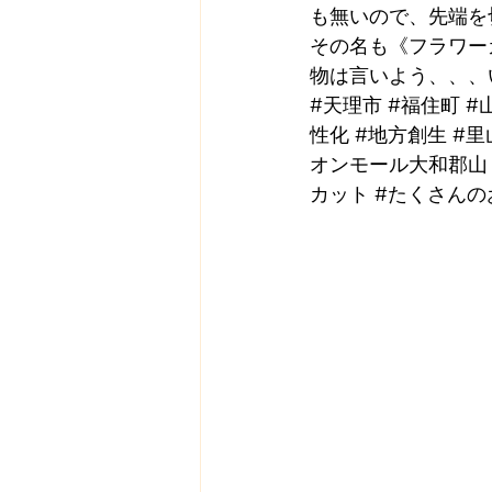
も無いので、先端を
その名も《フラワー
物は言いよう、、、
#天理市
#福住町
#
性化
#地方創生
#里
オンモール大和郡山
カット
#たくさんの