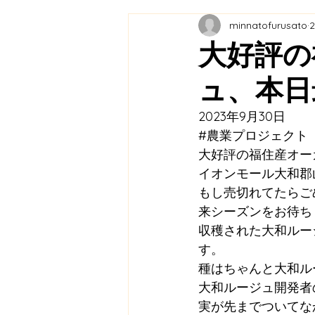
minnatofurusato
教育連携
農業プロジェク
大好評の
ュ、本日
メディア掲載
ふくふく市
2023年9月30日
#農業プロジェクト
福の住む里協議会
里山保
大好評の福住産オー
イオンモール大和郡
もし売切れてたらご
来シーズンをお待ち
収穫された大和ルー
す。
種はちゃんと大和ル
大和ルージュ開発者
実が先までついてな