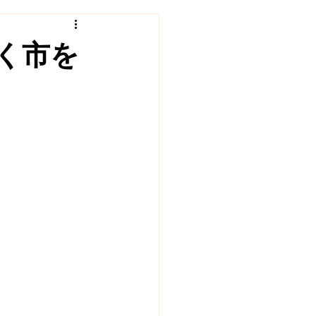
ェクト
福住村塾
く市を
インタビュー
地域食堂