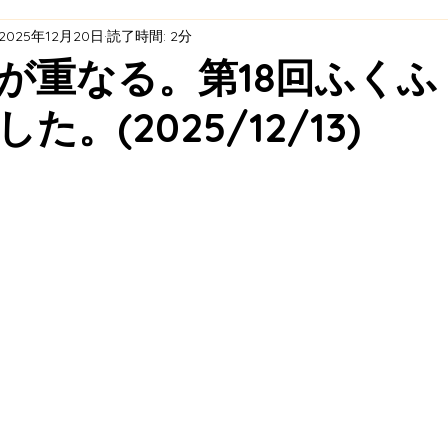
2025年12月20日
読了時間: 2分
ト
エネルギープロジェクト
耕作放棄茶園再生プロジ
が重なる。第18回ふくふ
た。(2025/12/13)
天理市オーガニックビレッジ ×「福住村」プロジェクト 
全・活用