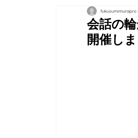
fukusumimurapro
教育連携
農業プロジェク
会話の輪
開催しまし
メディア掲載
ふくふく市
福の住む里協議会
里山保