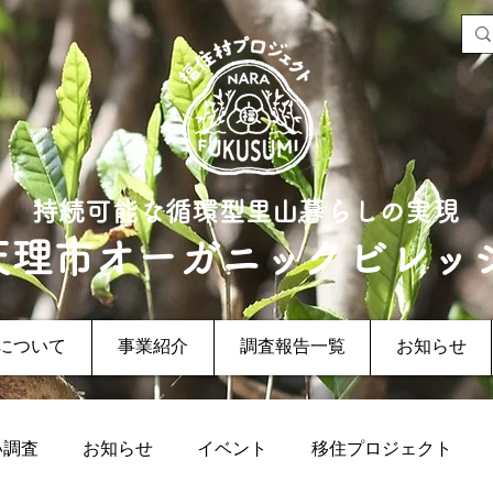
持続可能な循環型里山暮らしの実現
天理市オーガニックビレッ
について
事業紹介
調査報告一覧
お知らせ
い調査
お知らせ
イベント
移住プロジェクト