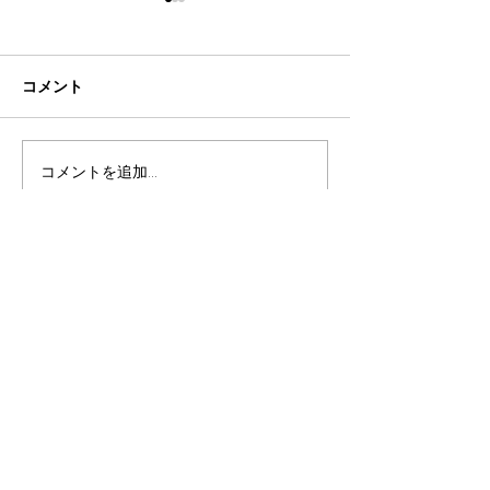
コメント
コメントを追加…
まちに息づく「宝物」を
小倉から京終ま
たずねて~第3回福の住む
ぐ⁈索道(ロープ
里ふれあい調査~
あった‼︎第2回
(2025/12/13)
ふれあい調査レ
お問い合わせ
天理市役所 総合政策課
奈良県天理市川原城町 605番地
TEL：0743-63-1001
開庁時間：8：30〜5：15
（土・日・祝日、年末年始は除