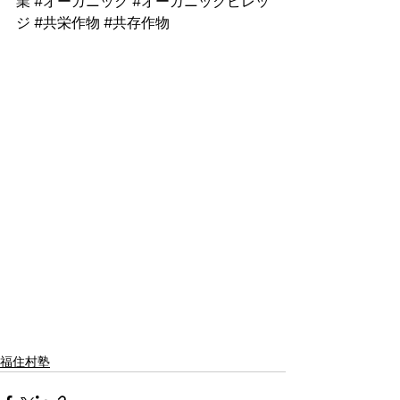
業
#オーガニック
#オーガニックビレッ
ジ
#共栄作物
#共存作物
福住村塾