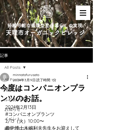
持続可能な循環型里山暮らしの実現
天理市オーガニックビレッジ
記事
All Posts
minnatofurusato
All Posts
2024年3月9日
読了時間: 1分
今度はコンパニオンプラ
地域行事
ンツのお話。
ふれあい調査
2024年2月13日
お知らせ
#コンパニオンプランツ
イベント
2/13（火）10:00〜
農学博士木嶋利夫先生をお迎えして
移住プロジェクト