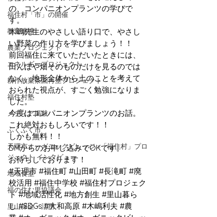
の、コンパニオンプランツの学びで
福住村「市」の開催
す。
教育連携
木嶋先生のやさしい語り口で、やさし
い野菜の作り方を学びましょう！！
農業プロジェクト
前回福住に来ていただいたときには、
エネルギープロジェクト
田んぼや畑そのものだけを見るのでは
なく、地形全体から土のことを考えて
耕作放棄茶園再生プロジェクト
おられた視点が、すごく勉強になりま
福住村塾
した。
今度はコンパニオンプランツのお話。
メディア掲載
これ絶対おもしろいです！！
ふくふく市
しかも無料！！
天理市オーガニックビレッジ ×「福住村」プロ
DMからのお申し込みでOKです。
ジェクト インタビュー
お待ちしております！
#天理市
#福住町
#山田町
#長滝町
#廃
地域食堂
校活用
#福住中学校
#福住村プロジェク
福の住む里協議会
ト
#地域活性化
#地方創生
#里山暮ら
し
#SDGs
#大和高原
#木嶋利夫
#農
里山保全・活用