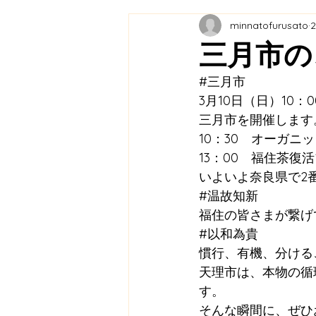
minnatofurusato
教育連携
農業プロジェク
三月市の
#三月市
メディア掲載
ふくふく市
3月10日（日）10：0
三月市を開催します
10：30　オーガニ
福の住む里協議会
里山保
13：00　福住茶復活
いよいよ奈良県で2
#温故知新
福住の皆さまが繋げ
#以和為貴
慣行、有機、分ける
天理市は、本物の循
す。
そんな瞬間に、ぜひ