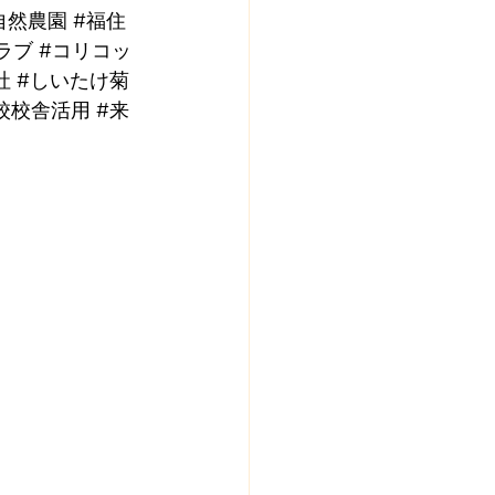
自然農園
#福住
ラブ
#コリコッ
社
#しいたけ菊
校校舎活用
#来