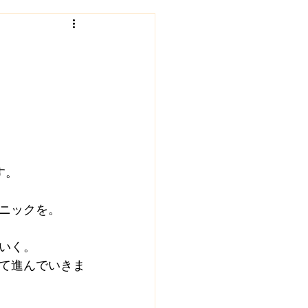
ェクト
福住村塾
インタビュー
地域食堂
す。
ニックを。
いく。
て進んでいきま