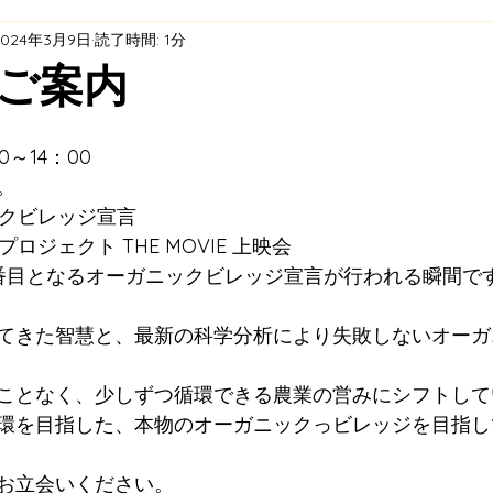
2024年3月9日
読了時間: 1分
ト
エネルギープロジェクト
耕作放棄茶園再生プロジ
ご案内
天理市オーガニックビレッジ ×「福住村」プロジェクト 
0～14：00
。
ックビレッジ宣言
全・活用
プロジェクト THE MOVIE 上映会
番目となるオーガニックビレッジ宣言が行われる瞬間で
てきた智慧と、最新の科学分析により失敗しないオーガ
ことなく、少しずつ循環できる農業の営みにシフトして
環を目指した、本物のオーガニックっビレッジを目指し
お立会いください。