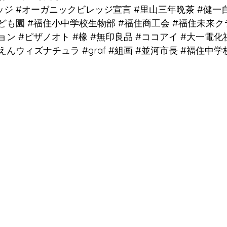
ッジ
#オーガニックビレッジ宣言
#里山三年晩茶
#健一
ども園
#福住小中学校生物部
#福住商工会
#福住未来ク
ョン
#ピザノオト
#椽
#無印良品
#ココアイ
#大一電化
えんウィズナチュラ
#graf
#組画
#並河市長
#福住中学