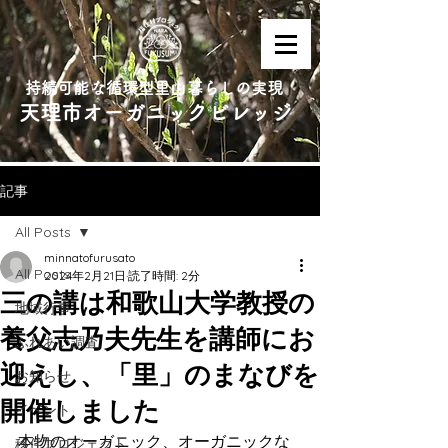
持続可能な循環型里山暮らしの実現
天理市オーガニックビレッジ
記事
All Posts
minnatofurusato
All Posts
2024年2月21日
読了時間: 2分
三の講は和歌山大学教授の
地域行事
養父志乃夫先生を講師にお
ふれあい調査
迎えし、「里」のまなびを
お知らせ
開催しました
イベント
本物のオーガニック、オーガニックな
移住プロジェクト