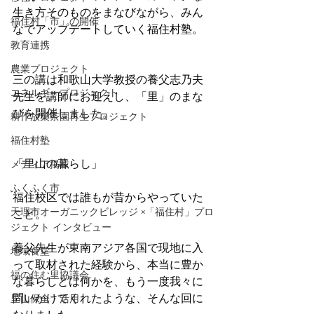
生き方そのものをまなびながら、みん
福住村「市」の開催
なでアップデートしていく福住村塾。
教育連携
農業プロジェクト
三の講は和歌山大学教授の養父志乃夫
エネルギープロジェクト
先生を講師にお迎えし、「里」のまな
びを開催しました。
耕作放棄茶園再生プロジェクト
福住村塾
「里山の暮らし」
メディア掲載
ふくふく市
福住校区では誰もが昔からやっていた
天理市オーガニックビレッジ ×「福住村」プロ
こと。
ジェクト インタビュー
養父先生が東南アジア各国で現地に入
地域食堂
って取材された経験から、本当に豊か
福の住む里協議会
な暮らしとは何かを、もう一度我々に
問いかけてくれたような、そんな回に
里山保全・活用